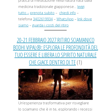
pratica di meditazione nella natura nata dalla
medicina tradizionale giapponese…
leggi
tutto –
prenota subito
–
chiedi info
–
telefona
3402619934
–
WhatsApp
–
link dove
siamo
–
guarda i costi del ritiro
20-21 FEBBRAIO 2027 RITIRO SCIAMANICO
BODHI VIPAL®: ESPLORA LE PROFONDITÀ DEL
TUO ESSERE E LIBERA LO SPIRITO NATURALE
CHE GIACE DENTRO DI TE
(1)
Un’esperienza trasformativa per risvegliare
lo sciamano che è in te, esplorando i recessi