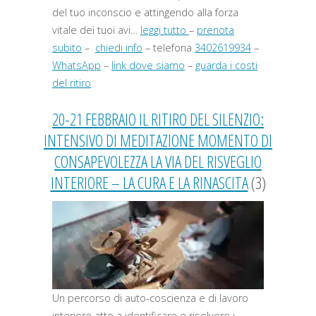
del tuo inconscio e attingendo alla forza
vitale dei tuoi avi…
leggi tutto
–
prenota
subito
–
chiedi info
– telefona
3402619934
–
WhatsApp
–
link dove siamo
–
guarda i costi
del ritiro
20-21 FEBBRAIO IL RITIRO DEL SILENZIO:
INTENSIVO DI MEDITAZIONE MOMENTO DI
CONSAPEVOLEZZA LA VIA DEL RISVEGLIO
INTERIORE – LA CURA E LA RINASCITA
(3)
Un percorso di auto-coscienza e di lavoro
interiore atto a identificare e risolvere i