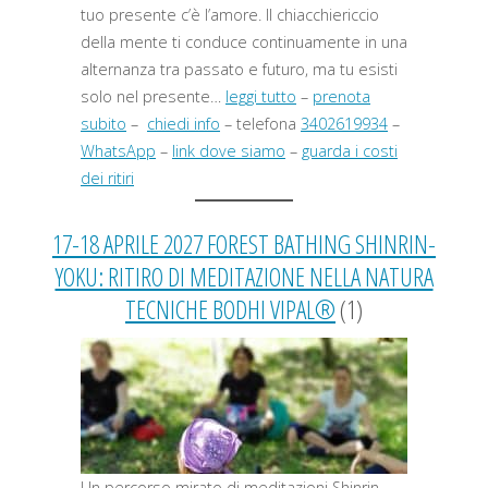
tuo presente c’è l’amore. Il chiacchiericcio
della mente ti conduce continuamente in una
alternanza tra passato e futuro, ma tu esisti
solo nel presente…
leggi tutto
–
prenota
subito
–
chiedi info
– telefona
3402619934
–
WhatsApp
–
link dove siamo
–
guarda i costi
dei ritiri
17-18 APRILE 2027 FOREST BATHING SHINRIN-
YOKU: RITIRO DI MEDITAZIONE NELLA NATURA
TECNICHE BODHI VIPAL®
(1)
Un percorso mirato di meditazioni Shinrin-