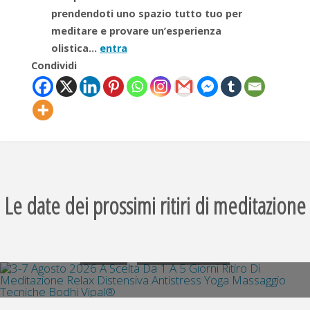
prendendoti uno spazio tutto tuo per
meditare e provare un’esperienza
olistica…
entra
Condividi
3-7 Agosto 2026 A Scelta Da 1 A 5
Giorni Ritiro Di Meditazione Relax
Distensiva Antistress Yoga
Le date dei prossimi ritiri di meditazione
Massaggio Tecniche Bodhi Vipal®
ENTRA
PRENOTA SUBITO