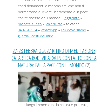
condizionamenti e meccanismi che non ti
permettono di vivere liberamente e in pace
con te stesso ed il mondo…
leggi tutto
–
prenota subito
–
chiedi info
– telefona
3402619934
–
WhatsApp
–
link dove siamo
–
guarda i costi del ritiro
27-28 FEBBRAIO 2027 RITIRO DI MEDITAZIONE
CATARTICA BODI VIPAL® IN CONTATTO CON LA
NATURA: FAI LA PACE CON IL MONDO
(2)
In un luogo immerso nella natura e protetto,