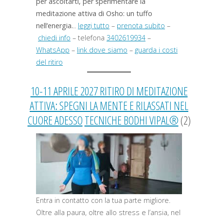
per ascoltarti, per sperimentare la
meditazione attiva di Osho: un tuffo
nell’energia.
..
leggi tutto
–
prenota subito
–
chiedi info
– telefona
3402619934
–
WhatsApp
–
link dove siamo
–
guarda i costi
del ritiro
10-11 APRILE 2027 RITIRO DI MEDITAZIONE
ATTIVA: SPEGNI LA MENTE E RILASSATI NEL
CUORE ADESSO
TECNICHE BODHI VIPAL®
(2)
Entra in contatto con la tua parte migliore.
Oltre alla paura, oltre allo stress e l’ansia, nel