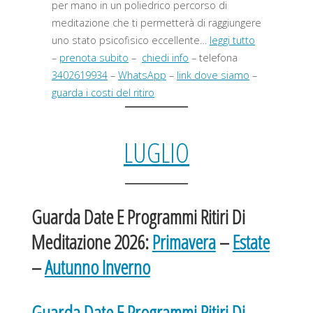
per mano in un poliedrico percorso di
meditazione che ti permetterà di raggiungere
uno stato psicofisico eccellente…
leggi tutto
–
prenota subito
–
chiedi info
– telefona
3402619934
–
WhatsApp
–
link dove siamo
–
guarda i costi del ritiro
LUGLIO
Guarda Date E Programmi Ritiri Di
Meditazione 2026:
Primavera
–
Estate
–
Autunno Inverno
Guarda Date E Programmi Ritiri Di