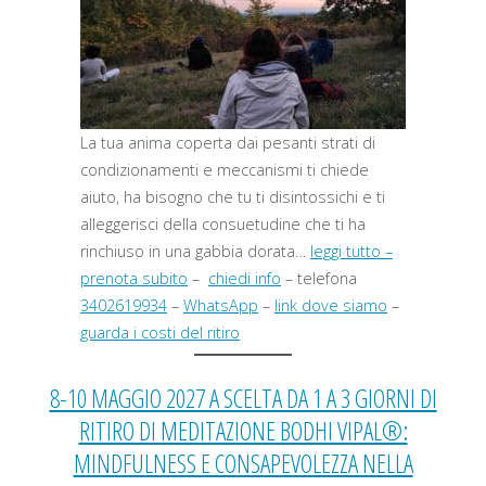
La tua anima coperta dai pesanti strati di
condizionamenti e meccanismi ti chiede
aiuto, ha bisogno che tu ti disintossichi e ti
alleggerisci della consuetudine che ti ha
rinchiuso in una gabbia dorata…
leggi tutto –
prenota subito
–
chiedi info
– telefona
3402619934
–
WhatsApp
–
link dove siamo
–
guarda i costi del ritiro
8-10 MAGGIO 2027 A SCELTA DA 1 A 3 GIORNI DI
RITIRO DI MEDITAZIONE BODHI VIPAL®:
MINDFULNESS E CONSAPEVOLEZZA NELLA