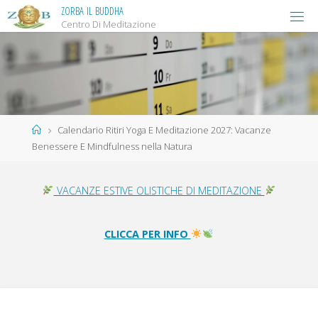
Salta
Z
O
R
B
A
I
L
B
U
D
D
H
A
Centro Di Meditazione
al
contenuto
Home
Calendario Ritiri Yoga E Meditazione 2027: Vacanze
Benessere E Mindfulness nella Natura
VACANZE ESTIVE OLISTICHE DI MEDITAZIONE
CLICCA PER INFO