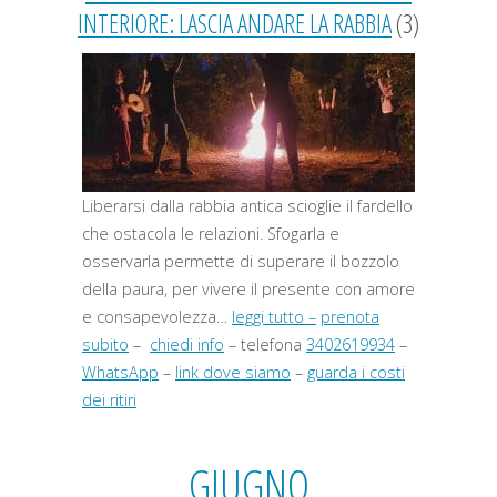
INTERIORE: LASCIA ANDARE LA RABBIA
(3)
Liberarsi dalla rabbia antica scioglie il fardello
che ostacola le relazioni. Sfogarla e
osservarla permette di superare il bozzolo
della paura, per vivere il presente con amore
e consapevolezza…
leggi tutto –
prenota
subito
–
chiedi info
– telefona
3402619934
–
WhatsApp
–
link dove siamo
–
guarda i costi
dei ritiri
GIUGNO