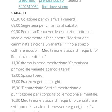
chiedi info
–
prenota subito
– telefona
3402619934
–
link dove siamo
SABATO
08,30 Colazione per chi arriva il venerdì.
09,00 Segreteria per chi arriva al sabato.
09,30 Percorso Detox Verde esercizi catartici con
voce e movimento all’aria aperta: “Meditazione
camminata sincrona 8 variante 1” (fino a spazio
collinare noccioli – Meditazione statica di riequilibrio”
Respirazione di luce”
11,30 ritorno in sede meditazione “Camminata
primordiale variante scarico a terra”
12,00 Spazio libero.
13,00 Pranzo vegetariano light.
15,30 “Depurazione Sottile”: meditazione di
purificazione per i corpi: fisico, emozionale, mentale.
16,30 Meditazione statica di riequilibrio centratura e
sviluppo del canale di benessere e guarigione, “La