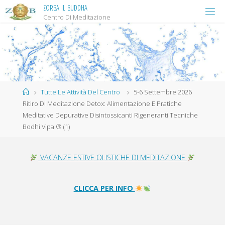
Salta
Z
O
R
B
A
I
L
B
U
D
D
H
A
Centro Di Meditazione
al
contenuto
Home
Tutte Le Attività Del Centro
5-6 Settembre 2026
Ritiro Di Meditazione Detox: Alimentazione E Pratiche
Meditative Depurative Disintossicanti Rigeneranti Tecniche
Bodhi Vipal® (1)
VACANZE ESTIVE OLISTICHE DI MEDITAZIONE
CLICCA PER INFO