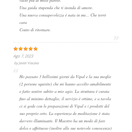
valso più di mille parole.
Una guida stupenda che ti inonda di amore.
Una nuova consapevolezza è nata in me... Che terrò
cara
Conto di ritornare.
Ago 7, 2023
by
Javier Viacava
Ho passato 3 bellissimi giorni da Vipal e la sua moglie
(2 persone squisite) che mi hanno accolto amabilmente
e fatto sentire subito a mio agio. La struttura è curata
fino al minimo dettaglio, il servizio è ottimo, e a tavola
ci si gode con le preparazioni di Vipal e i prodotti del
suo proprio orto. La esperienza de meditazione è stata
davvero illuminante. Il Maestro ha un modo di fare
dolce e affettuoso (inoltre alle sue notevole conoscenze)