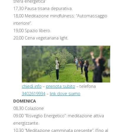
sfera energetica”
17,30 Pausa tisana depurativa.
18,00 Meditazione mindfulness: “Automassaggio
interiore”.
19,00 Spazio libero.
20,00 Cena vegetariana light.
chiedi info
–
prenota subito
– telefona
3402619934
–
link dove siamo
DOMENICA
08,30 Colazione
09.00 “Risveglio Energetico”: meditazione attiva
energizzante.
10,30 “Meditazione camminata presente”, (fino al