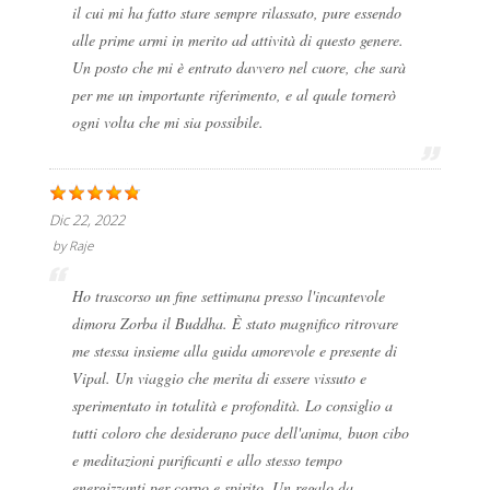
il cui mi ha fatto stare sempre rilassato, pure essendo
alle prime armi in merito ad attività di questo genere.
Un posto che mi è entrato davvero nel cuore, che sarà
per me un importante riferimento, e al quale tornerò
ogni volta che mi sia possibile.
Dic 22, 2022
by
Raje
Ho trascorso un fine settimana presso l'incantevole
dimora Zorba il Buddha. È stato magnifico ritrovare
me stessa insieme alla guida amorevole e presente di
Vipal. Un viaggio che merita di essere vissuto e
sperimentato in totalità e profondità. Lo consiglio a
tutti coloro che desiderano pace dell'anima, buon cibo
e meditazioni purificanti e allo stesso tempo
energizzanti per corpo e spirito. Un regalo da