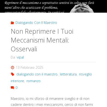
Dialogando Con Il Maestro
Non Reprimere I Tuoi
Meccanismi Mentali:
Osservali
Da
vipal
13 Febbraio 2025
dialogando con il maestro
,
letteratura
,
risveglio
interiore
,
romanzo
0
Maestro, io mi sforzo di rimanere sveglio e di non
cadere dentro i miei meccanismi, cerco di non farmi