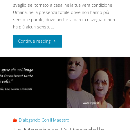
sveglio sei tornato a casa, nella tua vera condizione
Umana, nella presenza totale dove non hanno più
senso le parole, dove anche la parola risvegliato non
ha più alcun senso. …
"Maestro
Continue reading
Cos’è
La
Felicità"
Dialogando Con Il Maestro