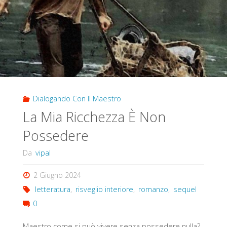
Scoperto?"
Dialogando Con Il Maestro
La Mia Ricchezza È Non
Possedere
Da
vipal
2 Giugno 2024
letteratura
,
risveglio interiore
,
romanzo
,
sequel
0
Maestro come si può vivere senza possedere nulla?