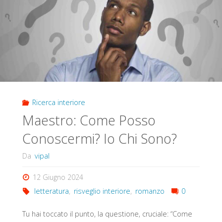
Di
Pirandello"
Ricerca interiore
Maestro: Come Posso
Conoscermi? Io Chi Sono?
Da
vipal
12 Giugno 2024
letteratura
,
risveglio interiore
,
romanzo
0
Tu hai toccato il punto, la questione, cruciale: “Come