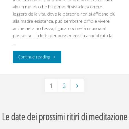
«In un mondo che ha perso di vista lo scorrere
leggero della vita, dove le persone non si affidano più
alla madre esistenza, può sembrare difficile vivere
anche nella ricchezza, figuriamoci nella rinuncia al
possesso. La lotta per possedere ha annebbiato la
…
"La
Continue reading
Mia
Ricchezza
3-7 Agosto 2026 A Scelta Da 1 A 5
1
2
È
Giorni Ritiro Di Meditazione Relax
Paginazione
Non
Distensiva Antistress Yoga
Le date dei prossimi ritiri di meditazione
degli
Possedere"
Massaggio Tecniche Bodhi Vipal®