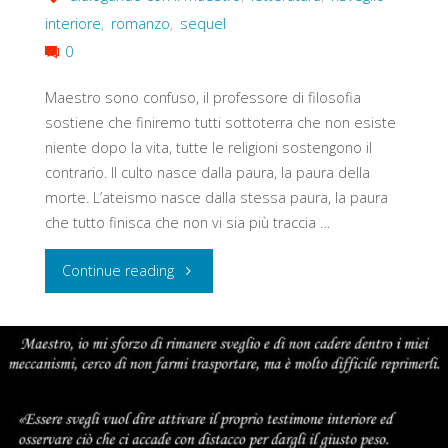
interiore
,
romanzo
,
sequel
0
Maestro sono confuso, il professore di filosofia
sostiene che finiremo tutti sottoterra che non esiste
niente dopo la vita, tutte le religioni sostengono il
contrario. Il culto nasce dalla paura, la paura della
morte. L’ateismo nasce dalla stessa paura, la paura
che tutto finisca che non vi sia più traccia …
"Il
Continue reading
Culto"