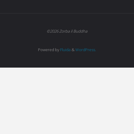
©2026 Zorba il Buddha
Powered by
Fluida
&
WordPress.