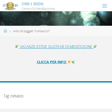
Salta
Z
O
R
B
A
I
L
B
U
D
D
H
A
Centro Di Meditazione
al
contenuto
Home
Articoli taggati "romanzo"
VACANZE ESTIVE OLISTICHE DI MEDITAZIONE
CLICCA PER INFO
Tag:
romanzo