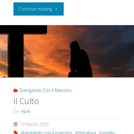
"Maestro,
Continue reading
Cos’è
La
Meditazione?"
Dialogando Con Il Maestro
Il Culto
Da
vipal
19 Marzo 2025
dialogando con il maestro
,
letteratura
,
risveglio