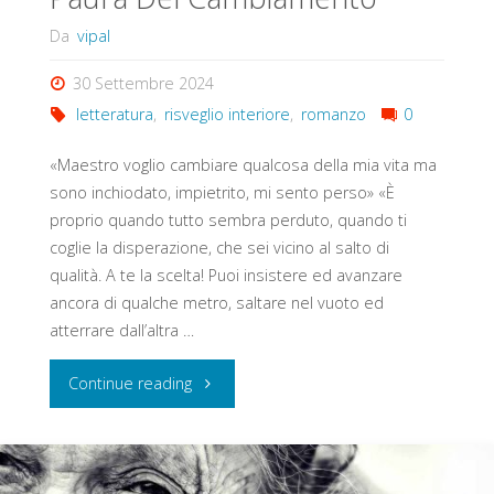
Da
vipal
30 Settembre 2024
letteratura
,
risveglio interiore
,
romanzo
0
«Maestro voglio cambiare qualcosa della mia vita ma
sono inchiodato, impietrito, mi sento perso» «È
proprio quando tutto sembra perduto, quando ti
coglie la disperazione, che sei vicino al salto di
qualità. A te la scelta! Puoi insistere ed avanzare
ancora di qualche metro, saltare nel vuoto ed
atterrare dall’altra …
"Paura
Continue reading
Del
Cambiamento"