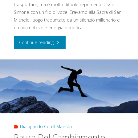
trasportare, ma è molto difficile reprimerli» Disse
Simone con un filo di voce. Eravamo alla Sacra di San
Michele, luogo trapuntato da un silenzio millenario e
da una notevole energia benefica. …
"Non
Continue reading
Reprimere
I
Tuoi
Meccanismi
Mentali:
Osservali"
Dialogando Con Il Maestro
Paura Del Cambiamento