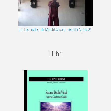
Le Tecniche di Meditazione Bodhi Vipal®
I Libri