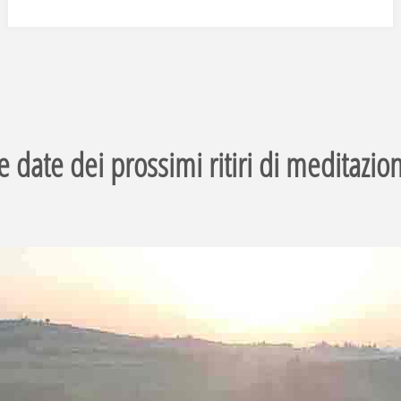
regalo
Mani
Di
Cuore
e date dei prossimi ritiri di meditazio
Una
Meditazione
Guidata
Da
Fare
A