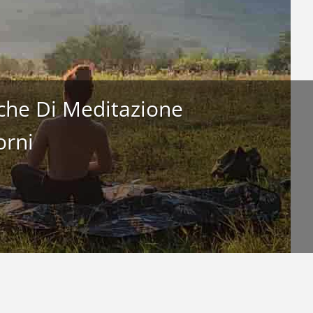
iche Di Meditazione
 Meditazione Relax
orni
e Bodhi Vipal®