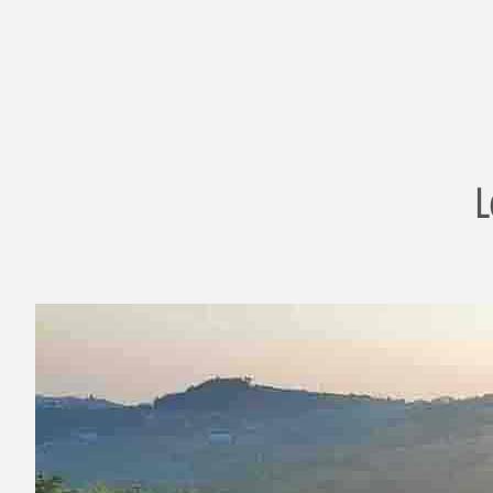
Meditazione
Del
Sole"
L