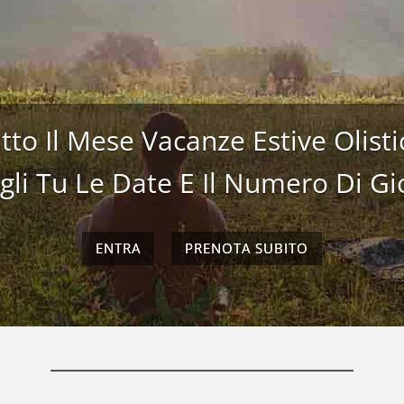
Casa"
tto Il Mese Vacanze Estive Olist
 Scelta Da 1 A 5 Giorni Ritiro Di
gli Tu Le Date E Il Numero Di Gi
tistress Yoga Massaggio Tecnich
ENTRA
PRENOTA SUBITO
ENTRA
PRENOTA SUBITO