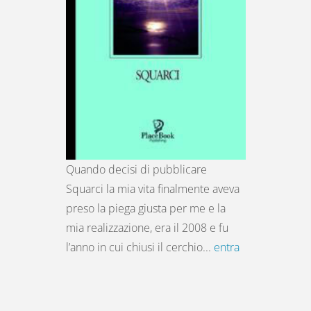
Quando decisi di pubblicare
Squarci la mia vita finalmente aveva
preso la piega giusta per me e la
mia realizzazione, era il 2008 e fu
l’anno in cui chiusi il cerchio...
entra